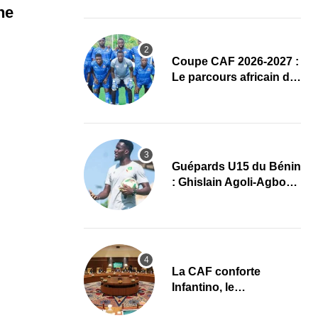
complet
ne
Coupe CAF 2026-2027 :
Le parcours africain de
l’ASPAC avant son
grand retour
Guépards U15 du Bénin
: Ghislain Agoli-Agbo
dresse un bilan positif
et mise sur la relève
La CAF conforte
Infantino, le
développement africain