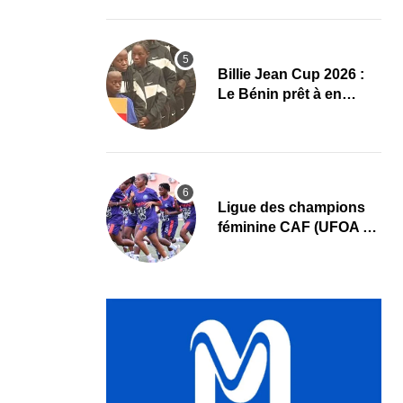
au cœur des priorités
Billie Jean Cup 2026 :
Le Bénin prêt à en
découdre à Abidjan
Ligue des champions
féminine CAF (UFOA A)
: L’AS Bolonta lance sa
conquête de l’Afrique
en Gambie