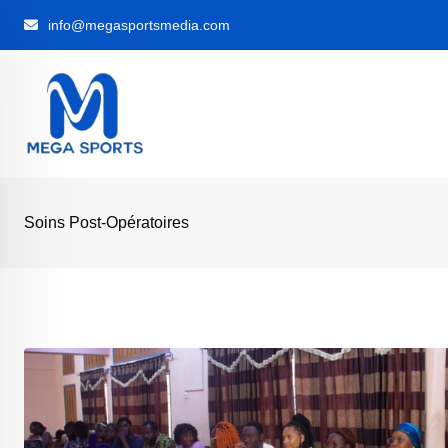
Skip
info@megasportsmedia.com
to
content
Soins Post-Opératoires