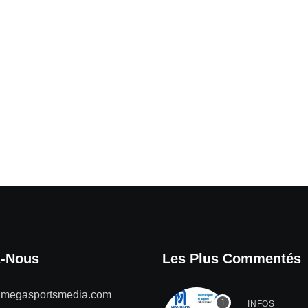
z-Nous
Les Plus Commentés
@megasportsmedia.com
INFOS