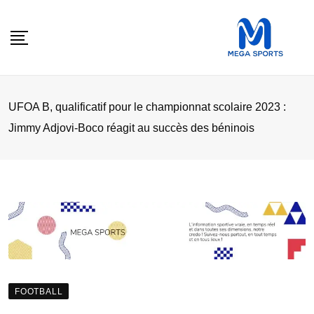
Skip
to
content
UFOA B, qualificatif pour le championnat scolaire 2023 :
Jimmy Adjovi-Boco réagit au succès des béninois
FOOTBALL