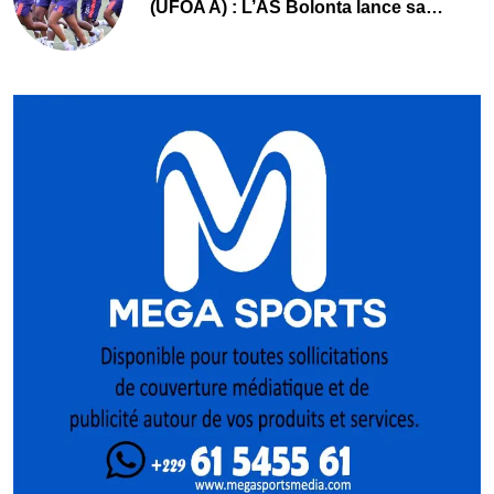
(UFOA A) : L’AS Bolonta lance sa
conquête de l’Afrique en Gambie