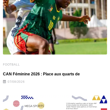
FOOTBALL
F
CAN Féminine 2026 : Place aux quarts de
C
07/08/2026