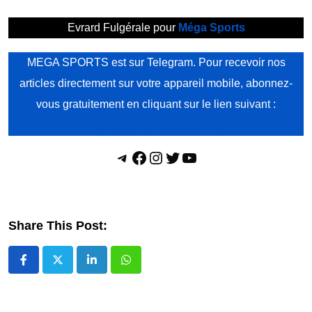
Evrard Fulgérale pour
Méga Sports
MEGA SPORTS est sur Telegram. Pour recevoir nos
articles directement sur votre appareil mobile, abonnez-
vous gratuitement en cliquant sur le lien suivant :
https://t.me/mega_sports
Telegram
Facebook
Instagram
Twitter
YouTube
Share This Post:
LinkedIn
Whatsapp