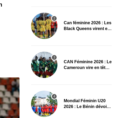
quarts, le Cap-Vert finit
n
bien
‎Can féminine 2026 : Les
Black Queens virent en
tête à la pause face aux
Maliennes
CAN Féminine 2026 : Le
Cameroun vire en tête
face au Cap-Vert à la
pause
Mondial Féminin U20
2026 : Le Bénin dévoile
sa liste officielle pour la