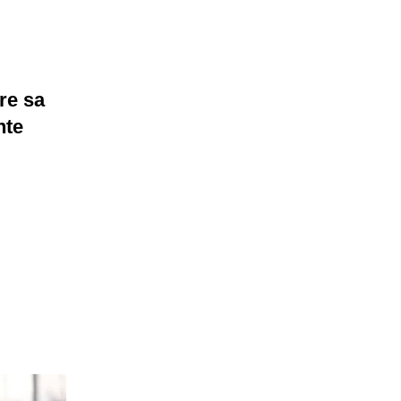
re sa
nte