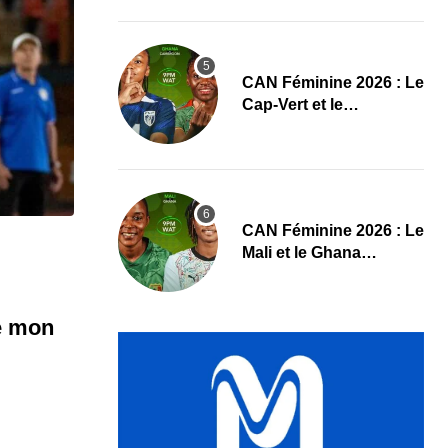
Pologne
CAN Féminine 2026 : Le
Cap-Vert et le
Cameroun dévoilent
leurs compositions
‎CAN Féminine 2026 : Le
Mali et le Ghana
dévoilent leurs onze de
départ
de mon