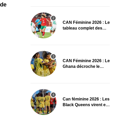
conquête de l’Afrique
 de
en Gambie
CAN Féminine 2026 : Le
tableau complet des
quarts de finale
CAN Féminine 2026 : Le
Ghana décroche le
dernier ticket pour les
quarts, le Cap-Vert finit
bien
‎Can féminine 2026 : Les
Black Queens virent en
tête à la pause face aux