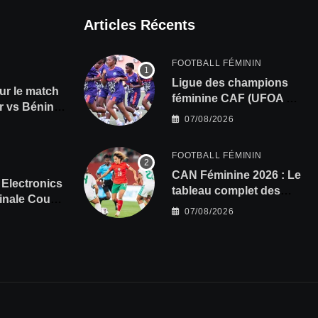
Articles Récents
FOOTBALL FÉMININ
Ligue des champions
ur le match
féminine CAF (UFOA A)
 vs Bénin,
: L’AS Bolonta lance sa
07/08/2026
s à gagner
conquête de l’Afrique
en Gambie
FOOTBALL FÉMININ
CAN Féminine 2026 : Le
Electronics
tableau complet des
Finale Coupe
quarts de finale
07/08/2026