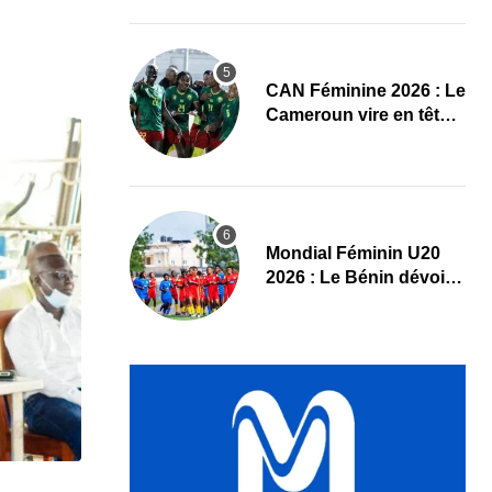
Maliennes
CAN Féminine 2026 : Le
Cameroun vire en tête
face au Cap-Vert à la
pause
Mondial Féminin U20
2026 : Le Bénin dévoile
sa liste officielle pour la
Pologne