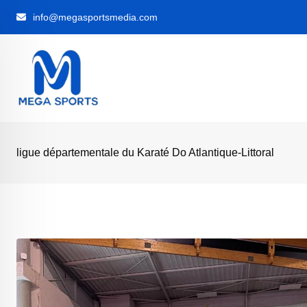
Skip
info@megasportsmedia.com
to
content
ligue départementale du Karaté Do Atlantique-Littoral