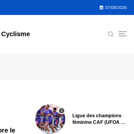
07/08/2026
Cyclisme
Ligue des champions
féminine CAF (UFOA A)
: L’AS Bolonta lance sa
re le